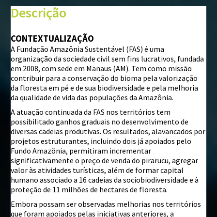
⇧
Descrição
©
Mapbox
©
OpenStreetMap
CONTEXTUALIZAÇÃO
A Fundação Amazônia Sustentável (FAS) é uma
i
organização da sociedade civil sem fins lucrativos, fundada
em 2008, com sede em Manaus (AM). Tem como missão
contribuir para a conservação do bioma pela valorização
da floresta em pé e de sua biodiversidade e pela melhoria
da qualidade de vida das populações da Amazônia.
A atuação continuada da FAS nos territórios tem
possibilitado ganhos graduais no desenvolvimento de
diversas cadeias produtivas. Os resultados, alavancados por
projetos estruturantes, incluindo dois já apoiados pelo
Fundo Amazônia, permitiram incrementar
significativamente o preço de venda do pirarucu, agregar
valor às atividades turísticas, além de formar capital
humano associado a 16 cadeias da sociobiodiversidade e à
proteção de 11 milhões de hectares de floresta.
Embora possam ser observadas melhorias nos territórios
que foram apoiados pelas iniciativas anteriores, a