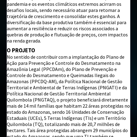
pandemia e os eventos climáticos extremos acirram os
desafios locais, sendo necessário atuar para retomar a
trajetória de crescimento e consolidar estes ganhos. A
diversificação da base produtiva também é essencial para
aumentar a resiliência e reduzir os riscos associados a
quebras de produção e flutuação de preços, com impactos
na renda gerada.
O PROJETO
No sentido de contribuir com a implantação do Plano de
Ação para Prevenção e Controle do Desmatamento na
Amazônia Legal (PPCDAm), do Plano de Prevenção e
Controle do Desmatamento e Queimadas Ilegais do
Amazonas (PPCDQ-AM), da Política Nacional de Gestão
Territorial e Ambiental de Terras Indígenas (PNGATI) e da
Política Nacional de Gestão Territorial Ambiental
Quilombola (PNGTAQ), o projeto beneficiará diretamente
mais de 14 mil famílias que habitam 22 áreas protegidas no
estado do Amazonas, sendo 16 Unidades de Conservação
Estaduais (UCEs), 5 Terras Indígenas (TIs) e um Território
Quilombola (TQ), totalizando mais de 20,7 milhões de
hectares. Tais área protegidas abrangem 29 municípios do
estado do Amazonas, sendo que uma TI também se