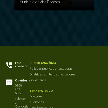
Município de Alta Floresta
R
Fale
FUNDO AMAZÔNIA
conosco
Políticas públicas orientadoras
Diretrizes e critérios orientadores
Governança
Ouvidoria
0800
702
TRANSPARÊNCIA
6307
Doações
Fale com
Auditorias
a
Ouvidoria
Relatórios anuais