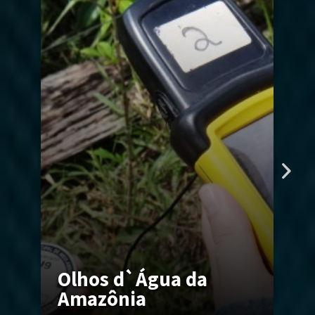
P
I
Olhos d`Água da
Es
Amazônia
d