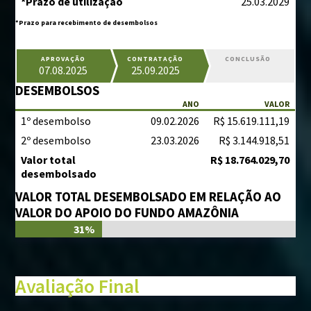
*Prazo de utilização
25.03.2029
*Prazo para recebimento de desembolsos
APROVAÇÃO
CONTRATAÇÃO
CONCLUSÃO
07.08.2025
25.09.2025
DESEMBOLSOS
ANO
VALOR
1º desembolso
09.02.2026
R$ 15.619.111,19
2º desembolso
23.03.2026
R$ 3.144.918,51
Valor total
R$ 18.764.029,70
desembolsado
VALOR TOTAL DESEMBOLSADO EM RELAÇÃO AO
VALOR DO APOIO DO FUNDO AMAZÔNIA
31%
Avaliação Final