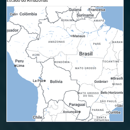
Estado do Amazonas
+
−