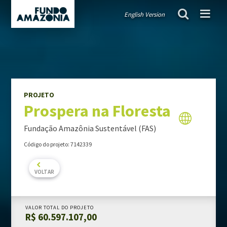
English Version
FUNDO AMAZÔNIA
projeto
Prospera na Floresta
Políticas públicas orientadoras
Diretrizes e critérios orientadores
Governança
PROJETO
Prospera na Floresta
TRANSPARÊNCIA
Doações
Fundação Amazônia Sustentável (FAS)
Auditorias
Código do projeto: 7142339
Relatórios anuais
Informe de carteira
VOLTAR
PROJETOS APOIADOS
VALOR TOTAL DO PROJETO
R$ 60.597.107,00
COMO APRESENTAR PROJETOS