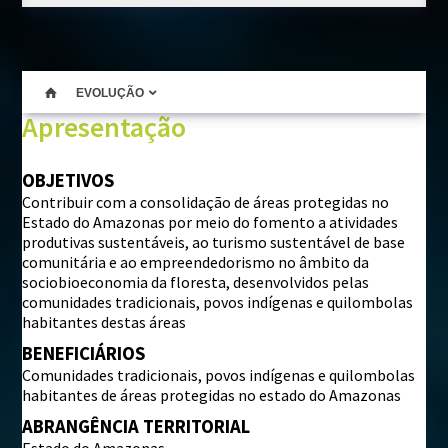
BIBLIOTECA
Institucional
EVOLUÇÃO
Projetos
Apresentação
Outras publicações
OBJETIVOS
FALE CONOSCO
Contribuir com a consolidação de áreas protegidas no
Estado do Amazonas por meio do fomento a atividades
Perguntas frequentes
produtivas sustentáveis, ao turismo sustentável de base
comunitária e ao empreendedorismo no âmbito da
sociobioeconomia da floresta, desenvolvidos pelas
comunidades tradicionais, povos indígenas e quilombolas
habitantes destas áreas
BENEFICIÁRIOS
Comunidades tradicionais, povos indígenas e quilombolas
habitantes de áreas protegidas no estado do Amazonas
ABRANGÊNCIA TERRITORIAL