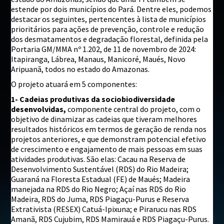
estende por dois municípios do Pará. Dentre eles, podemos
destacar os seguintes, pertencentes à lista de municípios
prioritários para ações de prevenção, controle e redução
dos desmatamentos e degradação florestal, definida pela
Portaria GM/MMA nº 1.202, de 11 de novembro de 2024:
Itapiranga, Lábrea, Manaus, Manicoré, Maués, Novo
Aripuanã, todos no estado do Amazonas.
O projeto atuará em 5 componentes:
1- Cadeias produtivas da sociobiodiversidade
desenvolvidas,
componente central do projeto, com o
objetivo de dinamizar as cadeias que tiveram melhores
resultados históricos em termos de geração de renda nos
projetos anteriores, e que demonstram potencial efetivo
de crescimento e engajamento de mais pessoas em suas
atividades produtivas. São elas: Cacau na Reserva de
Desenvolvimento Sustentável (RDS) do Rio Madeira;
Guaraná na Floresta Estadual (FE) de Maués; Madeira
manejada na RDS do Rio Negro; Açaí nas RDS do Rio
Madeira, RDS do Juma, RDS Piagaçu-Purus e Reserva
Extrativista (RESEX) Catuá-Ipixuna; e Pirarucu nas RDS
Amanã, RDS Cujubim, RDS Mamirauá e RDS Piagaçu-Purus.