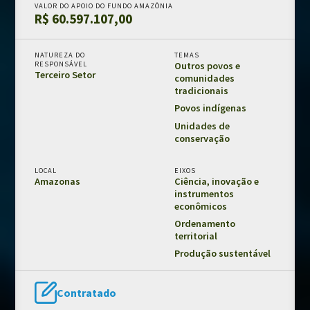
VALOR DO APOIO DO FUNDO AMAZÔNIA
R$ 60.597.107,00
Chamadas públicas
Documentos de suporte
NATUREZA DO
TEMAS
RESPONSÁVEL
Outros povos e
Terceiro Setor
comunidades
PRÊMIO FUNDO AMAZÔNIA
tradicionais
Povos indígenas
MONITORAMENTO E AVALIAÇÃO
Unidades de
conservação
Fundo Amazônia em números
Resultados e impactos
LOCAL
EIXOS
Salvaguardas de REDD+
Amazonas
Ciência, inovação e
instrumentos
Avaliações externas
econômicos
Fundo Amazônia e os ODS
Ordenamento
territorial
Produção sustentável
CLIENTE
Modelos e guias
Contratado
Manual da marca