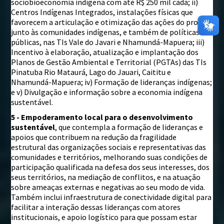
sociobioeconomia indígena com até R$ 250 mil cada; ii)
Centros Indígenas Integrados, instalações físicas que
favorecem a articulação e otimização das ações do projeto
junto às comunidades indígenas, e também de políticas
públicas, nas TIs Vale do Javari e Nhamundá-Mapuera; iii)
Incentivo à elaboração, atualização e implantação dos
Planos de Gestão Ambiental e Territorial (PGTAs) das TIs
Pinatuba Rio Mataurá, Lago do Jauari, Caititu e
Nhamundá-Mapuera; iv) Formação de lideranças indígenas;
e v) Divulgação e informação sobre a economia indígena
sustentável.
5 - Empoderamento local para o desenvolvimento
sustentável
, que contempla a formação de lideranças e
apoios que contribuem na redução da fragilidade
estrutural das organizações sociais e representativas das
comunidades e territórios, melhorando suas condições de
participação qualificada na defesa dos seus interesses, dos
seus territórios, na mediação de conflitos, e na atuação
sobre ameaças externas e negativas ao seu modo de vida.
Também inclui infraestrutura de conectividade digital para
facilitar a interação dessas lideranças com atores
institucionais, e apoio logístico para que possam estar