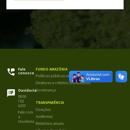
BIBLIOTECA
Institucional
Projetos
Outras publicações
FALE CONOSCO
Perguntas frequentes
Fale
FUNDO AMAZÔNIA
conosco
Políticas públicas orientadoras
Diretrizes e critérios orientadores
Governança
Ouvidoria
0800
702
TRANSPARÊNCIA
6307
Doações
Fale com
Auditorias
a
Ouvidoria
Relatórios anuais