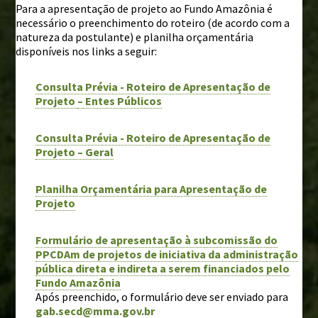
Para a apresentação de projeto ao Fundo Amazônia é
Chamadas públicas
necessário o preenchimento do roteiro (de acordo com a
natureza da postulante) e planilha orçamentária
Documentos de suporte
disponíveis nos links a seguir:
PRÊMIO FUNDO AMAZÔNIA
Consulta Prévia - Roteiro de Apresentação de
Projeto
–
Entes Públicos
MONITORAMENTO E AVALIAÇÃO
Consulta Prévia - Roteiro de Apresentação de
Fundo Amazônia em números
Projeto – Geral
Resultados e impactos
Salvaguardas de REDD+
Planilha Orçamentária para Apresentação de
Projeto
Avaliações externas
Fundo Amazônia e os ODS
Formulário de apresentação à subcomissão do
PPCDAm de projetos de iniciativa da administração
pública direta e indireta a serem financiados pelo
CLIENTE
Fundo Amazônia
Modelos e guias
Após preenchido, o formulário deve ser enviado para
Manual da marca
gab.secd@mma.gov.br