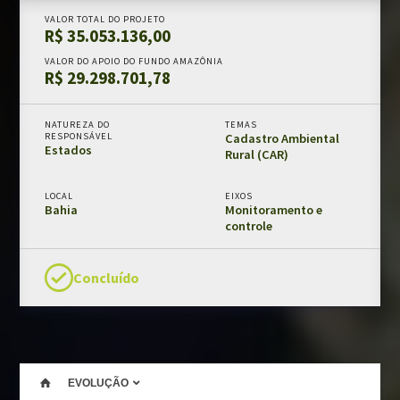
VALOR TOTAL DO PROJETO
Chamadas públicas
R$ 35.053.136,00
Documentos de suporte
VALOR DO APOIO DO FUNDO AMAZÔNIA
R$ 29.298.701,78
PRÊMIO FUNDO AMAZÔNIA
NATUREZA DO
TEMAS
RESPONSÁVEL
Cadastro Ambiental
Estados
MONITORAMENTO E AVALIAÇÃO
Rural (CAR)
Fundo Amazônia em números
LOCAL
EIXOS
Resultados e impactos
Bahia
Monitoramento e
controle
Salvaguardas de REDD+
Avaliações externas
Concluído
Fundo Amazônia e os ODS
CLIENTE
Modelos e guias
EVOLUÇÃO
Manual da marca