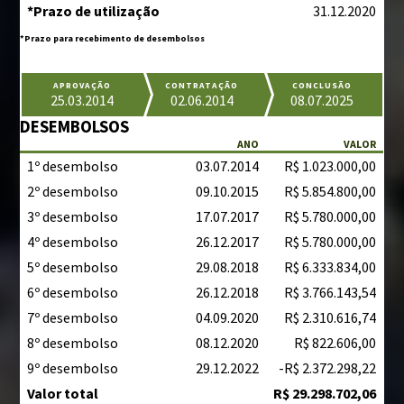
*Prazo de utilização
31.12.2020
*Prazo para recebimento de desembolsos
APROVAÇÃO
CONTRATAÇÃO
CONCLUSÃO
25.03.2014
02.06.2014
08.07.2025
DESEMBOLSOS
ANO
VALOR
1º desembolso
03.07.2014
R$ 1.023.000,00
2º desembolso
09.10.2015
R$ 5.854.800,00
3º desembolso
17.07.2017
R$ 5.780.000,00
4º desembolso
26.12.2017
R$ 5.780.000,00
5º desembolso
29.08.2018
R$ 6.333.834,00
6º desembolso
26.12.2018
R$ 3.766.143,54
7º desembolso
04.09.2020
R$ 2.310.616,74
8º desembolso
08.12.2020
R$ 822.606,00
9º desembolso
29.12.2022
-R$ 2.372.298,22
Valor total
R$ 29.298.702,06