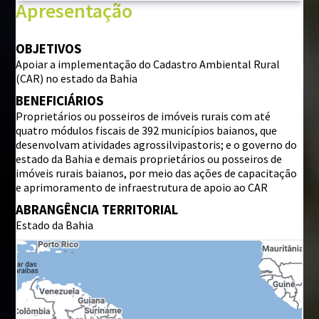
Apresentação
BIBLIOTECA
OBJETIVOS
Institucional
Apoiar a implementação do Cadastro Ambiental Rural
Projetos
(CAR) no estado da Bahia
Outras publicações
BENEFICIÁRIOS
Proprietários ou posseiros de imóveis rurais com até
quatro módulos fiscais de 392 municípios baianos, que
FALE CONOSCO
desenvolvam atividades agrossilvipastoris; e o governo do
Perguntas frequentes
estado da Bahia e demais proprietários ou posseiros de
imóveis rurais baianos, por meio das ações de capacitação
e aprimoramento de infraestrutura de apoio ao CAR
ABRANGÊNCIA TERRITORIAL
Estado da Bahia