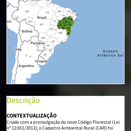
+
−
⇧
Descrição
©
Mapbox
©
OpenStreetMap
CONTEXTUALIZAÇÃO
Criado com a promulgação do novo Código Florestal (Lei
i
nº 12.651/2012), o Cadastro Ambiental Rural (CAR) foi