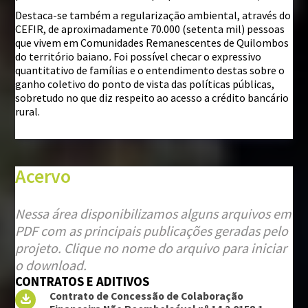
Destaca-se também a regularização ambiental, através do
CEFIR, de aproximadamente 70.000 (setenta mil) pessoas
que vivem em Comunidades Remanescentes de Quilombos
do território baiano
.
Foi possível checar o expressivo
quantitativo de famílias e o entendimento destas sobre o
ganho coletivo do ponto de vista das políticas públicas,
sobretudo no que diz respeito ao acesso a crédito bancário
rural.
Acervo
Nessa área disponibilizamos alguns arquivos em
PDF com as principais publicações geradas pelo
projeto. Clique no nome do arquivo para iniciar
o download.
CONTRATOS E ADITIVOS
Contrato de Concessão de Colaboração