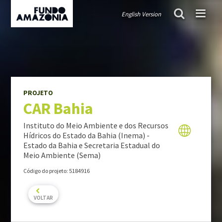
English Version
FUNDO AMAZÔNIA
projeto
CAR Bahia
Políticas públicas orientadoras
Diretrizes e critérios orientadores
Governança
PROJETO
CAR Bahia
TRANSPARÊNCIA
Doações
Instituto do Meio Ambiente e dos Recursos
Auditorias
Hídricos do Estado da Bahia (Inema) -
Estado da Bahia e Secretaria Estadual do
Relatórios anuais
Meio Ambiente (Sema)
Informe de carteira
Código do projeto: 5184916
PROJETOS APOIADOS
VOLTAR
COMO APRESENTAR PROJETOS