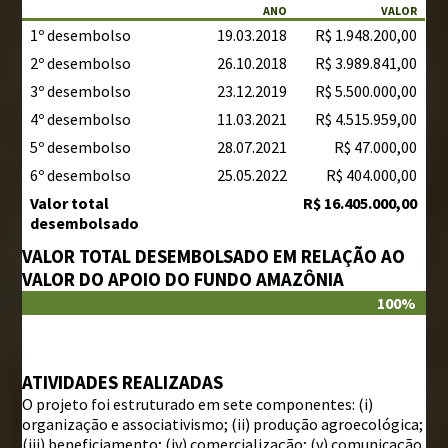
ANO
VALOR
1º desembolso
19.03.2018
R$ 1.948.200,00
2º desembolso
26.10.2018
R$ 3.989.841,00
3º desembolso
23.12.2019
R$ 5.500.000,00
4º desembolso
11.03.2021
R$ 4.515.959,00
5º desembolso
28.07.2021
R$ 47.000,00
6º desembolso
25.05.2022
R$ 404.000,00
Valor total
R$ 16.405.000,00
desembolsado
VALOR TOTAL DESEMBOLSADO EM RELAÇÃO AO
VALOR DO APOIO DO FUNDO AMAZÔNIA
100%
ATIVIDADES REALIZADAS
O projeto foi estruturado em sete componentes: (i)
organização e associativismo; (ii) produção agroecológica;
(iii) beneficiamento; (iv) comercialização; (v) comunicação