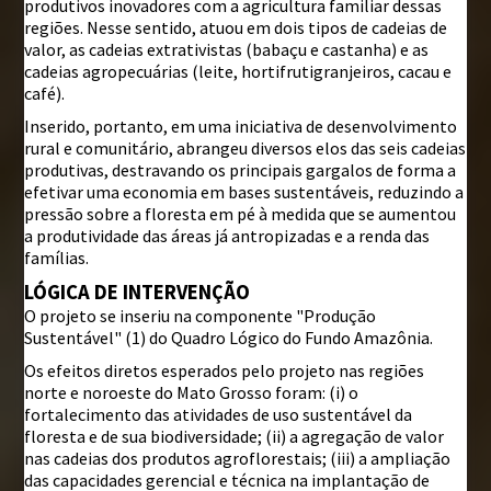
produtivos inovadores com a agricultura familiar dessas
regiões. Nesse sentido, atuou em dois tipos de cadeias de
valor, as cadeias extrativistas (babaçu e castanha) e as
cadeias agropecuárias (leite, hortifrutigranjeiros, cacau e
café).
Inserido, portanto, em uma iniciativa de desenvolvimento
rural e comunitário, abrangeu diversos elos das seis cadeias
produtivas, destravando os principais gargalos de forma a
efetivar uma economia em bases sustentáveis, reduzindo a
pressão sobre a floresta em pé à medida que se aumentou
a produtividade das áreas já antropizadas e a renda das
famílias.
LÓGICA DE INTERVENÇÃO
O projeto se inseriu na componente "Produção
Sustentável" (1) do Quadro Lógico do Fundo Amazônia.
Os efeitos diretos esperados pelo projeto nas regiões
norte e noroeste do Mato Grosso foram: (i) o
fortalecimento das atividades de uso sustentável da
floresta e de sua biodiversidade; (ii) a agregação de valor
nas cadeias dos produtos agroflorestais; (iii) a ampliação
das capacidades gerencial e técnica na implantação de