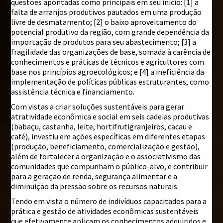
questões apontadas como principais em seu início: [1] a
falta de arranjos produtivos pautados em uma produção
livre de desmatamento; [2] o baixo aproveitamento do
potencial produtivo da região, com grande dependência da
importação de produtos para seu abastecimento; [3] a
fragilidade das organizações de base, somada à carência de
conhecimentos e práticas de técnicos e agricultores com
base nos princípios agroecológicos; e [4] a ineficiência da
implementação de políticas públicas estruturantes, como
assistência técnica e financiamento.
Com vistas a criar soluções sustentáveis para gerar
atratividade econômica e social em seis cadeias produtivas
(babaçu, castanha, leite, hortifrutigranjeiros, cacau e
café), investiu em ações específicas em diferentes etapas
(produção, beneficiamento, comercialização e gestão),
além de fortalecer a organização e o associativismo das
comunidades que compunham o público-alvo, e contribuir
para a geração de renda, segurança alimentar e a
diminuição da pressão sobre os recursos naturais.
Tendo em vista o número de indivíduos capacitados para a
prática e gestão de atividades econômicas sustentáveis
que efetivamente aplicam os conhecimentos adquiridos e