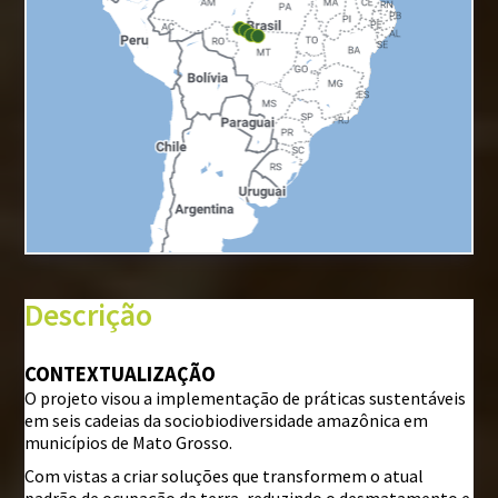
+
−
⇧
Descrição
©
Mapbox
©
OpenStreetMap
CONTEXTUALIZAÇÃO
O projeto visou a implementação de práticas sustentáveis
i
em seis cadeias da sociobiodiversidade amazônica em
municípios de Mato Grosso.
Com vistas a criar soluções que transformem o atual
padrão de ocupação da terra, reduzindo o desmatamento e