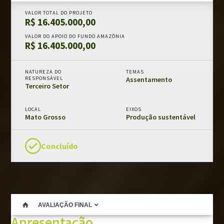
Chamadas públicas
VALOR TOTAL DO PROJETO
R$ 16.405.000,00
Documentos de suporte
VALOR DO APOIO DO FUNDO AMAZÔNIA
R$ 16.405.000,00
PRÊMIO FUNDO AMAZÔNIA
NATUREZA DO
TEMAS
RESPONSÁVEL
Assentamento
MONITORAMENTO E AVALIAÇÃO
Terceiro Setor
Fundo Amazônia em números
LOCAL
EIXOS
Resultados e impactos
Mato Grosso
Produção sustentável
Salvaguardas de REDD+
Avaliações externas
Concluído
Fundo Amazônia e os ODS
CLIENTE
Modelos e guias
AVALIAÇÃO FINAL
Apresentação
Manual da marca