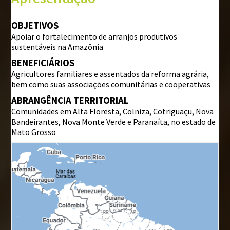
BIBLIOTECA
OBJETIVOS
Apoiar o fortalecimento de arranjos produtivos
Institucional
sustentáveis na Amazônia
Projetos
BENEFICIÁRIOS
Outras publicações
Agricultores familiares e assentados da reforma agrária,
bem como suas associações comunitárias e cooperativas
ABRANGÊNCIA TERRITORIAL
FALE CONOSCO
Comunidades em Alta Floresta, Colniza, Cotriguaçu, Nova
Perguntas frequentes
Bandeirantes, Nova Monte Verde e Paranaíta, no estado de
Mato Grosso