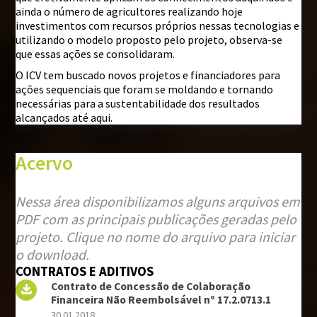
ainda o número de agricultores realizando hoje
investimentos com recursos próprios nessas tecnologias e
utilizando o modelo proposto pelo projeto, observa-se
que essas ações se consolidaram.
O ICV tem buscado novos projetos e financiadores para
ações sequenciais que foram se moldando e tornando
necessárias para a sustentabilidade dos resultados
alcançados até aqui.
Acervo
Nessa área disponibilizamos alguns arquivos em
PDF com as principais publicações geradas pelo
projeto. Clique no nome do arquivo para iniciar
o download.
CONTRATOS E ADITIVOS
Contrato de Concessão de Colaboração
Financeira Não Reembolsável nº 17.2.0713.1
30.01.2018