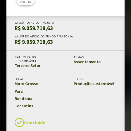
VOLTAR
Chamadas públicas
Documentos de suporte
VALOR TOTAL DO PROJETO
R$ 9.059.718,63
PRÊMIO FUNDO AMAZÔNIA
VALOR DO APOIO DO FUNDO AMAZÔNIA
R$ 9.059.718,63
MONITORAMENTO E AVALIAÇÃO
NATUREZA DO
TEMAS
Fundo Amazônia em números
RESPONSÁVEL
Assentamento
Terceiro Setor
Resultados e impactos
Salvaguardas de REDD+
LOCAL
EIXOS
Mato Grosso
Produção sustentável
Avaliações externas
Pará
Fundo Amazônia e os ODS
Rondônia
Tocantins
CLIENTE
Modelos e guias
Concluído
Manual da marca