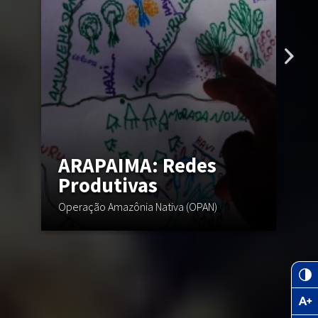
S
ARAPAIMA: Redes
e
Produtivas
Operação Amazônia Nativa (OPAN)
In