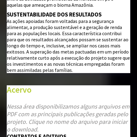
aquelas que ameaçam o bioma Amazônia.
SUSTENTABILIDADE DOS RESULTADOS
As ações apoiadas foram voltadas para a segurança
alimentar, a produção sustentável e a geração de renda
para as populações locais. Essa característica contribui
para que os resultados alcançados possam se sustentar ao
longo do tempo e, inclusive, se ampliar nos casos mais
exitosos. A superação das metas pactuadas em um período
relativamente curto após a execução do projeto sugere que
os investimentos e as novas técnicas empregadas foram
bem assimiladas pelas famílias.
Acervo
Nessa área disponibilizamos alguns arquivos em
PDF com as principais publicações geradas pelo
projeto. Clique no nome do arquivo para iniciar
o download.
CONTRATOS E ADITIVOS