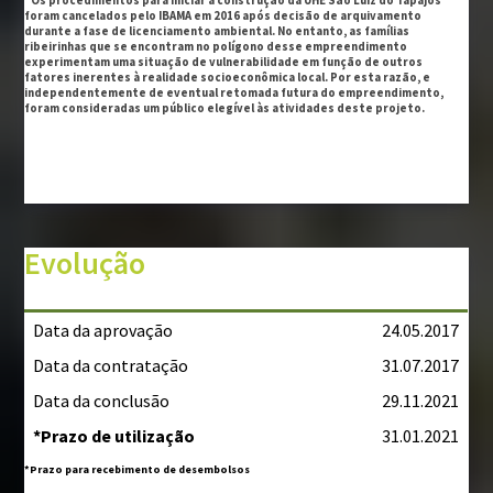
¹ Os procedimentos para iniciar a construção da UHE São Luiz do Tapajós
foram cancelados pelo IBAMA em 2016 após decisão de arquivamento
durante a fase de licenciamento ambiental. No entanto, as famílias
ribeirinhas que se encontram no polígono desse empreendimento
experimentam uma situação de vulnerabilidade em função de outros
fatores inerentes à realidade socioeconômica local. Por esta razão, e
independentemente de eventual retomada futura do empreendimento,
foram consideradas um público elegível às atividades deste projeto.
Evolução
Data da aprovação
24.05.2017
Data da contratação
31.07.2017
Data da conclusão
29.11.2021
*Prazo de utilização
31.01.2021
*Prazo para recebimento de desembolsos