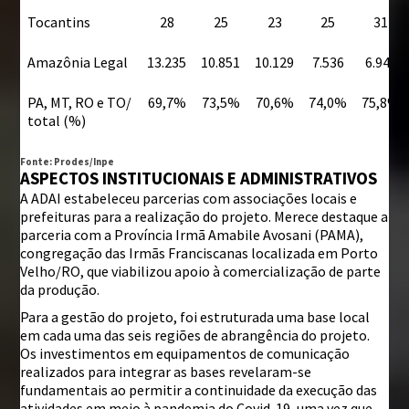
Tocantins
28
25
23
25
31
Amazônia Legal
13.235
10.851
10.129
7.536
6.947
PA, MT, RO e TO/
69,7%
73,5%
70,6%
74,0%
75,8%
total (%)
Fonte: Prodes/Inpe
ASPECTOS INSTITUCIONAIS E ADMINISTRATIVOS
A ADAI estabeleceu parcerias com associações locais e
prefeituras para a realização do projeto. Merece destaque a
parceria com a Província Irmã Amabile Avosani (PAMA),
congregação das Irmãs Franciscanas localizada em Porto
Velho/RO, que viabilizou apoio à comercialização de parte
da produção.
Para a gestão do projeto, foi estruturada uma base local
em cada uma das seis regiões de abrangência do projeto.
Os investimentos em equipamentos de comunicação
realizados para integrar as bases revelaram-se
fundamentais ao permitir a continuidade da execução das
atividades em meio à pandemia do Covid-19, uma vez que