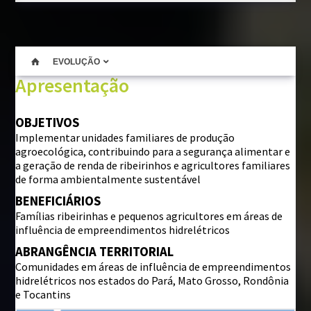
BIBLIOTECA
Institucional
EVOLUÇÃO
Projetos
Apresentação
Outras publicações
OBJETIVOS
FALE CONOSCO
Implementar unidades familiares de produção
agroecológica, contribuindo para a segurança alimentar e
Perguntas frequentes
a geração de renda de ribeirinhos e agricultores familiares
de forma ambientalmente sustentável
BENEFICIÁRIOS
Famílias ribeirinhas e pequenos agricultores em áreas de
influência de empreendimentos hidrelétricos
ABRANGÊNCIA TERRITORIAL
Comunidades em áreas de influência de empreendimentos
hidrelétricos nos estados do Pará, Mato Grosso, Rondônia
e Tocantins