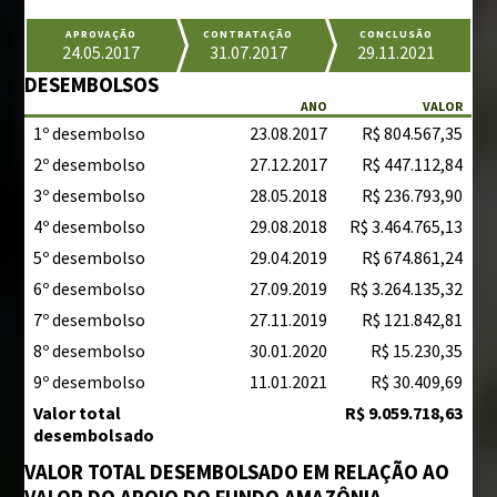
APROVAÇÃO
CONTRATAÇÃO
CONCLUSÃO
24.05.2017
31.07.2017
29.11.2021
DESEMBOLSOS
ANO
VALOR
1º desembolso
23.08.2017
R$ 804.567,35
2º desembolso
27.12.2017
R$ 447.112,84
3º desembolso
28.05.2018
R$ 236.793,90
4º desembolso
29.08.2018
R$ 3.464.765,13
5º desembolso
29.04.2019
R$ 674.861,24
6º desembolso
27.09.2019
R$ 3.264.135,32
7º desembolso
27.11.2019
R$ 121.842,81
8º desembolso
30.01.2020
R$ 15.230,35
9º desembolso
11.01.2021
R$ 30.409,69
Valor total
R$ 9.059.718,63
desembolsado
VALOR TOTAL DESEMBOLSADO EM RELAÇÃO AO