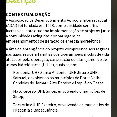
Descrição
©
Mapbox
©
OpenStreetMap
CONTEXTUALIZAÇÃO
A Associação de Desenvolvimento Agrícola Interestadual
i
(ADAI) foi fundada em 1993, como entidade sem fins
lucrativos, para atuar na implementação de projetos junto
a comunidades atingidas por barragens de
empreendimentos de geração de energia hidrelétrica.
A área de abrangência do projeto compreende seis regiões
nas quais residem famílias que tiveram seus modos de vida
afetados pela operação, construção ou planejamento de
usinas hidrelétricas (UHEs), quais sejam:
Rondônia: UHE Santo Antônio, UHE Jirau e UHE
Samuel, envolvendo os municípios de Porto Velho,
Candeias do Jamari, Alto Paraíso e Itapuã do Oeste;
Mato Grosso: UHE Sinop, envolvendo o município de
Sinop;
Tocantins: UHE Estreito, envolvendo os municípios de
Filadélfia e Babaçulândia;