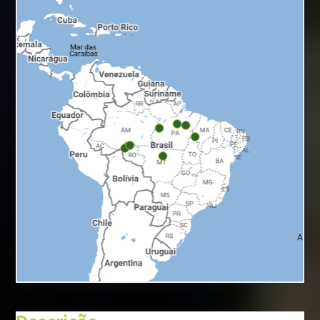
+
−
⇧