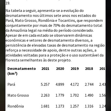
19.
Na tabela a seguir, apresenta-se a evolução do
desmatamento nos últimos sete anos nos estados do
Pará, Mato Grosso, Rondônia e Tocantins, que respondem
conjuntamente por mais de 70% do desmatamento total
da Amazônia legal na média do período considerado.
Apesar de em cada estado se observarem dinâmicas
econômicas e vetores de desmatamento diversos, a
persistência de elevadas taxas de desmatamento na região
reforça a necessidade de apoio, dentre outras ações, a
atividades voltadas para a proteção e o uso sustentável da
floresta semelhantes às deste projeto.
Desmatamento
2021
2020
2019
2018
2017
(km²)
Pará
5.257
4.899
4.172
2.744
2.433
Mato Grosso
2.263
1.779
1.702
1.490
1.561
Rondônia
1.681
1.273
1.257
1.316
1.243