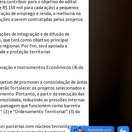
 contribuir para o objetivo do edital.
 R$ 150 mil para cada ação) a pequenos
ração de emprego e renda, a melhoria na
ações a serem contratadas pelos projetos
ações de integração e de difusão de
 que terá como objetivo principal
 regional. Por fim, será apoiada a
e e proteção territorial.
Inovação e Instrumentos Econômicos (4) do
objetivo de promover a consolidação de áreas
rão fortalecer os projetos selecionados e
imento. Portanto, a partir da execução das
consolidada, reduzindo as pressões internas
a paisagem que funcionem como barreira
 (1) e “Ordenamento Territorial" (3) do
er parcerias com núcleos tecnológicos e/ou