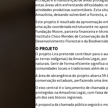
A criação e a manutenção de áreas protegid
©
Mapbox
©
OpenStreetMap
estas áreas vêm enfrentando dificuldades re
atividades produtivas sustentáveis. Esta si
i
Amazônia, deixando vulnerável a floresta, a 
Este projeto é resultado da aproximação e
uma ação coordenada estruturante no apoio
Fundação Moore, parceira financeira e técni
Instituto Chico Mendes de Conservação da B
Desenvolvimento Florestal e da Biodiversid
O PROJETO
O projeto Lira pretende contribuir para o a
as terras indígenas) da Amazônia Legal, po
naturais. Gerir de forma eficiente significa 
comunidades locais e tradicionais além de c
A área de abrangência do projeto abarca 59 á
conservação estaduais, perfazendo uma áre
O eixo central é o lançamento de chamada p
protegidas na Amazônia Legal, com faixa de 
um dos seis blocos regionais.
A proposta da chamada pública seguirá o mo