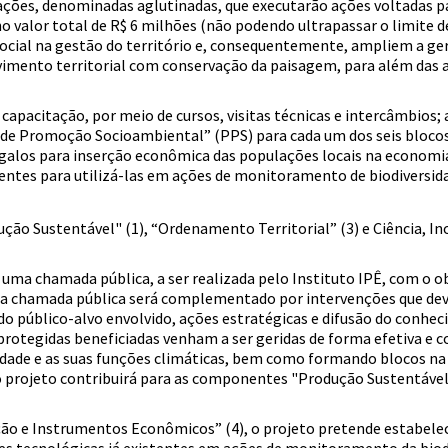
ções, denominadas aglutinadas, que executarão ações voltadas para
valor total de R$ 6 milhões (não podendo ultrapassar o limite de
cial na gestão do território e, consequentemente, ampliem a ge
lvimento territorial com conservação da paisagem, para além das 
pacitação, por meio de cursos, visitas técnicas e intercâmbios; 
e Promoção Socioambiental” (PPS) para cada um dos seis blocos,
argalos para inserção econômica das populações locais na economia
entes para utilizá-las em ações de monitoramento de biodiversidad
ção Sustentável" (1), “Ordenamento Territorial” (3) e Ciência, 
e uma chamada pública, a ser realizada pelo Instituto IPÊ, com o 
a chamada pública será complementado por intervenções que deve
do público-alvo envolvido, ações estratégicas e difusão do conhec
 protegidas beneficiadas venham a ser geridas de forma efetiva e 
dade e as suas funções climáticas, bem como formando blocos n
projeto contribuirá para as componentes "Produção Sustentável"
ão e Instrumentos Econômicos” (4), o projeto pretende estabelec