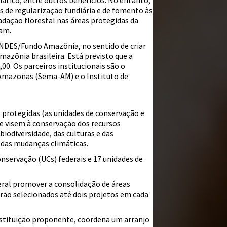
ático, entre outros benefícios. No entanto,
 de regularização fundiária e de fomento às
adação florestal nas áreas protegidas da
tam.
NDES/Fundo Amazônia, no sentido de criar
ônia brasileira. Está previsto que a
0. Os parceiros institucionais são o
 Amazonas (Sema-AM) e o Instituto de
s protegidas (as unidades de conservação e
e visem à conservação dos recursos
biodiversidade, das culturas e das
s das mudanças climáticas.
onservação (UCs) federais e 17 unidades de
eral promover a consolidação de áreas
erão selecionados até dois projetos em cada
nstituição proponente, coordena um arranjo