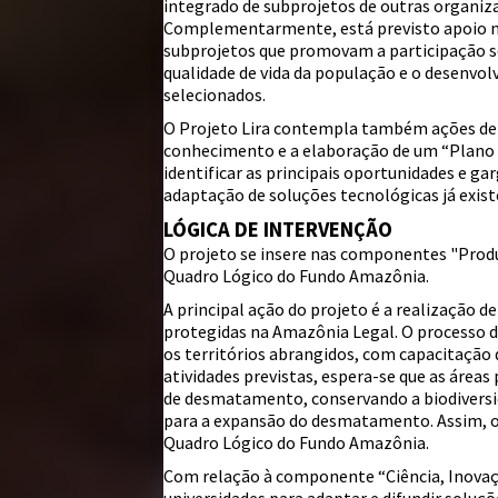
integrado de subprojetos de outras organiza
Complementarmente, está previsto apoio no 
subprojetos que promovam a participação so
qualidade de vida da população e o desenvo
selecionados.
O Projeto Lira contempla também ações de ca
conhecimento e a elaboração de um “Plano d
identificar as principais oportunidades e g
adaptação de soluções tecnológicas já exist
LÓGICA DE INTERVENÇÃO
O projeto se insere nas componentes "Produ
Quadro Lógico do Fundo Amazônia.
A principal ação do projeto é a realização d
protegidas na Amazônia Legal. O processo d
os territórios abrangidos, com capacitação 
atividades previstas, espera-se que as áreas
de desmatamento, conservando a biodiversi
para a expansão do desmatamento. Assim, o 
Quadro Lógico do Fundo Amazônia.
Com relação à componente “Ciência, Inovaç