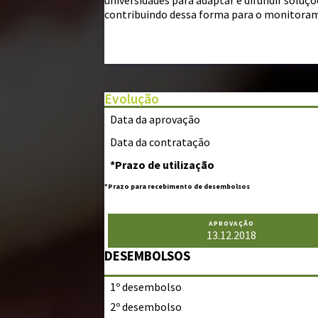
universidades para adaptar e difundir soluç
contribuindo dessa forma para o monitora
Evolução
Data da aprovação
Data da contratação
*Prazo de utilização
*Prazo para recebimento de desembolsos
APROVAÇÃO
13.12.2018
DESEMBOLSOS
1º desembolso
2º desembolso