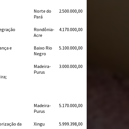
Norte do
2.500.000,00
Pará
tegração
Rondônia-
4.170.000,00
Acre
ança e
Baixo Rio
5.100.000,00
Negro
Madeira-
3.000.000,00
Purus
ira;
Madeira-
5.170.000,00
Purus
orização da
Xingu
5.999.398,00