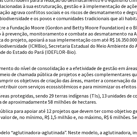
as contribuem para a redução do desmatamento e o equilíbrio clim
lacionadas à sua estruturação, gestão e à implementação de ações
tuação agrava conflitos sociais e os riscos de desmatamento e degr
biodiversidade e os povos e comunidades tradicionais que ali habi
ntre a Fundação Moore (Gordon and Betty Moore Foundation) e o B
 à prevenção, monitoramento e combate ao desmatamento na Amaz
ca do projeto, apoiará a sua implementação com até R$ 16.350.000,0
iodiversidade (ICMBio), Secretaria Estadual do Meio Ambiente do
ade do Estado do Pará (IDEFLOR-Bio).
umento do nível de consolidação e a efetividade de gestão em área
r meio de chamada pública de projetos e ações complementares qu
cumprir os objetivos de criação das áreas, manter a conservação da 
ontribuir com serviços ecossistêmicos e para minimizar os efeito
reas protegidas, sendo 29 terras indígenas (TIs), 13 unidades de c
a de aproximadamente 58 milhões de hectares.
ública para apoiar até 12 projetos que devem ter como objetivo g
valor de, no mínimo, R$ 1,5 milhão e, no máximo, R$ 6 milhões. S
delo “aglutinadora-aglutinada”. Neste modelo, a aglutinadora, i